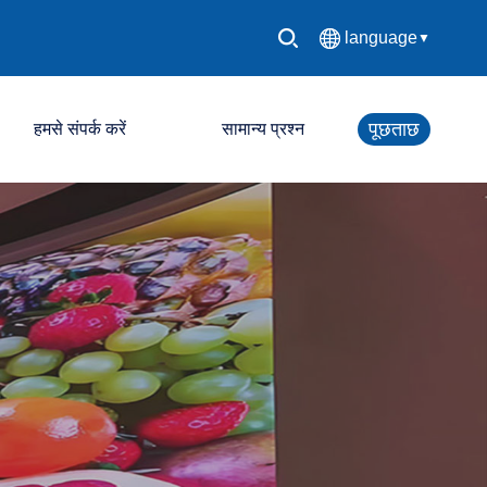
language
▼
中文简体
पूछताछ
हमसे संपर्क करें
सामान्य प्रश्न
English
Español
एलईडी नियंत्रण प्रणाली
Français
एलईडी डिस्प्ले स्क्रीन
Deutsch
日本語
한국어
Русский