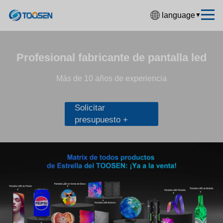
language
▼
中文简体
English
Profesional fabricante de pantalla led
Español
Más de 10 años de experiencia
Français
Solicitar
Deutsch
presupuesto +
日本語
한국어
Русский
بالعربية
हिंदी