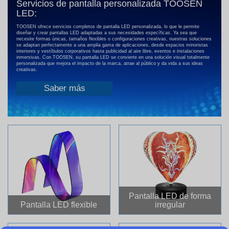
Servicios de pantalla personalizada TOOSEN
LED:
TOOSEN ofrece servicios completos de pantalla LED personalizada, lo que le permite
diseñar y crear pantallas LED adaptadas a sus necesidades específicas. Ya sea que
necesite formas únicas, tamaños flexibles o configuraciones creativas, nuestras soluciones
se adaptan perfectamente a una amplia gama de aplicaciones, desde espacios minoristas
interiores y vestíbulos corporativos hasta publicidad al aire libre, eventos e instalaciones
inmersivas. Con TOOSEN, su pantalla LED se convierte en una solución visual totalmente
personalizada que mejora el impacto de la marca, atrae al público y da vida a sus ideas
creativas.
Saber más
Pantalla LED de forma
Pantalla LED flexible
irregular