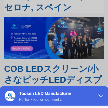
セロナ, スペイン
COB
LED
スクリーン/小
さなピッチ
LED
ディスプ
レイ/精密なピッチ
LED
ビ
デオ壁