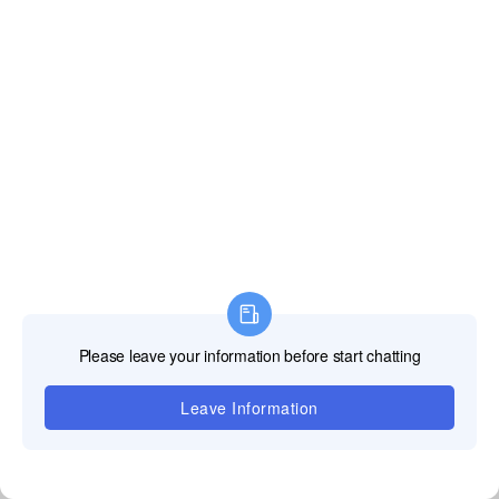
テクニカルサ
ポート
私達の専門的な
TOOSEN LEDサ
ポートチームは、
あなたのLEDスク
リーンがスムーズ
に動くことを保証
するすべての技術
的な課題のための
迅速で信頼性の高
いソリューショ