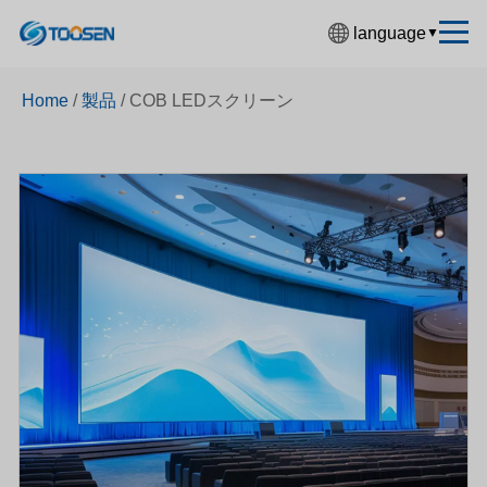
language
▼
中文简体
Home
/
製品
/
COB LEDスクリーン
English
Español
Français
Deutsch
日本語
한국어
Русский
بالعربية
हिंदी