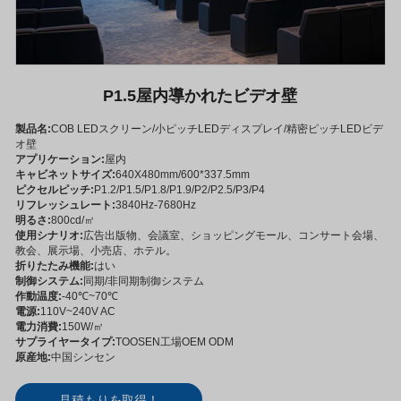
P1.5屋内導かれたビデオ壁
製品名:
COB LEDスクリーン/小ピッチLEDディスプレイ/精密ピッチLEDビデ
オ壁
アプリケーション:
屋内
キャビネットサイズ:
640X480mm/600*337.5mm
ピクセルピッチ:
P1.2/P1.5/P1.8/P1.9/P2/P2.5/P3/P4
リフレッシュレート:
3840Hz-7680Hz
明るさ:
800cd/㎡
使用シナリオ:
広告出版物、会議室、ショッピングモール、コンサート会場、
教会、展示場、小売店、ホテル。
折りたたみ機能:
はい
制御システム:
同期/非同期制御システム
作動温度:
-40℃~70℃
電源:
110V~240V AC
電力消費:
150W/㎡
サプライヤータイプ:
TOOSEN工場OEM ODM
原産地:
中国シンセン
見積もりを取得！