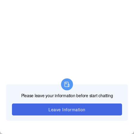
技術サービスとサポート：ドイツベー
スの信頼性
1. ドイツ工場の準備ができた株
＆ブル;ミュンヘン倉庫在庫:在庫のP3/P4/P5/P6/P8/P10モ
デル、640×1920mmのキャビネットは事前に組み立てら
れ、テストされました。
12:00 CETで確認された注文はDHLで48時間以内に発送
され、1-3日以内にEUの目的地に到達します。
＆ブル;カスタムブランディング オンデマンド: OEM/ODM
サービスはスクリーンベゼルロゴのカカカスタムブート
アップアニメーションのカカカスタムブートアップアニ