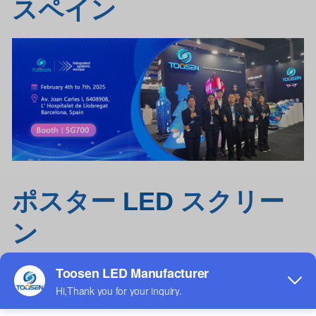
スペイン
ポスター
LED
スクリー
ン
ToosenはOEMおよびODMサービスを提供する工場です。私達は独立し
て11ye
a
rsのための
LED
スクリーンを設計し、製造します、
最も競争力のある価格で提供します。私達のプロダクトはショッピング
モール、展示会で広く使用されています。