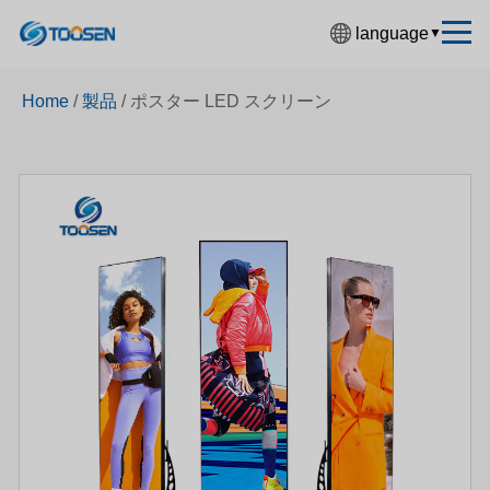
language
▼
中文简体
Home
/
製品
/
ポスター LED スクリーン
English
Español
Français
Deutsch
日本語
한국어
Русский
بالعربية
हिंदी