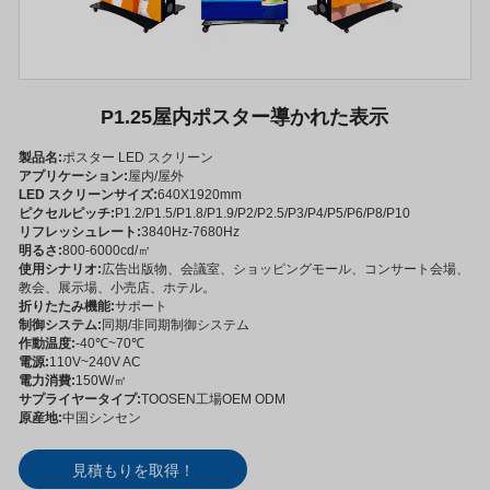
P1.25屋内ポスター導かれた表示
製品名:
ポスター LED スクリーン
アプリケーション:
屋内/屋外
LED スクリーンサイズ:
640X1920mm
ピクセルピッチ:
P1.2/P1.5/P1.8/P1.9/P2/P2.5/P3/P4/P5/P6/P8/P10
リフレッシュレート:
3840Hz-7680Hz
明るさ:
800-6000cd/㎡
使用シナリオ:
広告出版物、会議室、ショッピングモール、コンサート会場、
教会、展示場、小売店、ホテル。
折りたたみ機能:
サポート
制御システム:
同期/非同期制御システム
作動温度:
-40℃~70℃
電源:
110V~240V AC
電力消費:
150W/㎡
サプライヤータイプ:
TOOSEN工場OEM ODM
原産地:
中国シンセン
見積もりを取得！