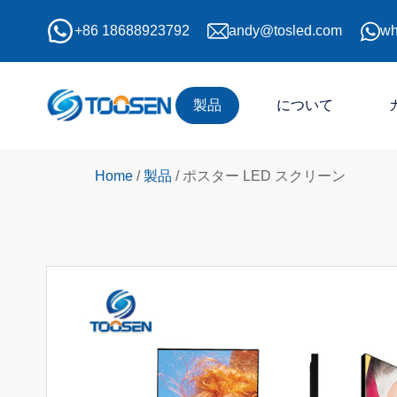
+86 18688923792
andy@tosled.com
wh
製品
について
Home
/
製品
/
ポスター LED スクリーン