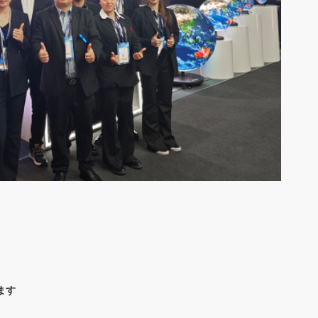
、
します