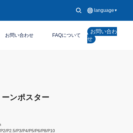
language
▼
中文简体
お問い合わ
お問い合わせ
FAQについて
English
せ
Español
LED制御システム
Français
LEDディスプレイ
Deutsch
クリーンポスター
日本語
한국어
m
Русский
/P2/P2.5/P3/P4/P5/P6/P8/P10