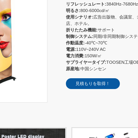
リフレッシュレート:
3840Hz-7680Hz
明るさ:
800-6000cd/㎡
使用シナリオ:
広告出版物、会議室、
店、ホテル。
折りたたみ機能:
サポート
制御システム:
同期/非同期制御システ
作動温度:
-40℃~70℃
電源:
110V~240V AC
電力消費:
150W/㎡
サプライヤータイプ:
TOOSEN工場O
原産地:
中国シンセン
見積もりを取得！