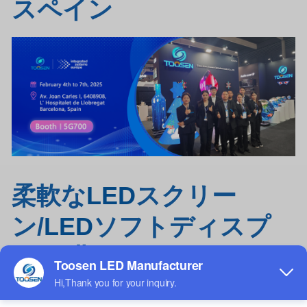
スペイン
柔軟な
LED
スクリー
ン/
LED
ソフトディスプ
レイ/曲がった
LED
スク
リーン