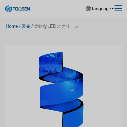
language
▼
中文简体
Home
/
製品
/
柔軟なLEDスクリーン
English
Español
Français
Deutsch
日本語
한국어
Русский
بالعربية
हिंदी