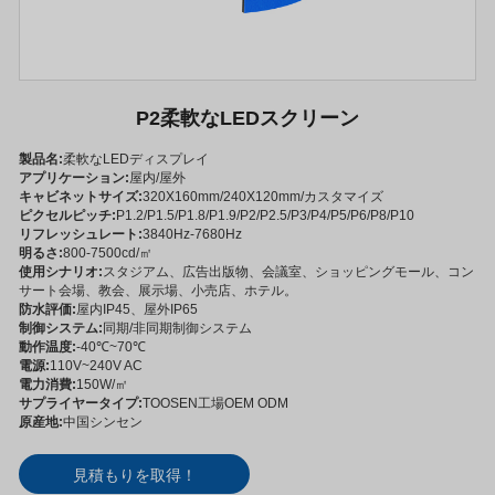
P2柔軟なLEDスクリーン
製品名:
柔軟なLEDディスプレイ
アプリケーション:
屋内/屋外
キャビネットサイズ:
320X160mm/240X120mm/カスタマイズ
ピクセルピッチ:
P1.2/P1.5/P1.8/P1.9/P2/P2.5/P3/P4/P5/P6/P8/P10
リフレッシュレート:
3840Hz-7680Hz
明るさ:
800-7500cd/㎡
使用シナリオ:
スタジアム、広告出版物、会議室、ショッピングモール、コン
サート会場、教会、展示場、小売店、ホテル。
防水評価:
屋内IP45、屋外IP65
制御システム:
同期/非同期制御システム
動作温度:
-40℃~70℃
電源:
110V~240V AC
電力消費:
150W/㎡
サプライヤータイプ:
TOOSEN工場OEM ODM
原産地:
中国シンセン
見積もりを取得！