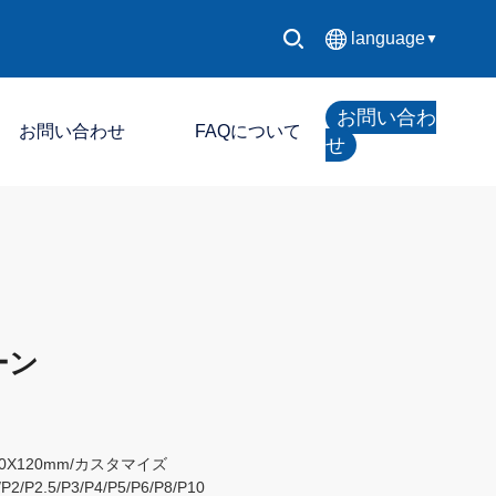
language
▼
中文简体
お問い合わ
お問い合わせ
FAQについて
English
せ
Español
LED制御システム
Français
LEDディスプレイ
Deutsch
ーン
日本語
한국어
240X120mm/カスタマイズ
Русский
/P2/P2.5/P3/P4/P5/P6/P8/P10