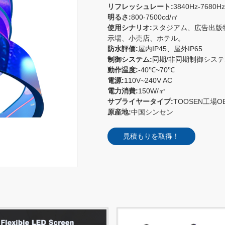
リフレッシュレート:
3840Hz-7680Hz
明るさ:
800-7500cd/㎡
使用シナリオ:
スタジアム、広告出版
示場、小売店、ホテル。
防水評価:
屋内IP45、屋外IP65
制御システム:
同期/非同期制御システ
動作温度:
-40℃~70℃
電源:
110V~240V AC
電力消費:
150W/㎡
サプライヤータイプ:
TOOSEN工場O
原産地:
中国シンセン
見積もりを取得！