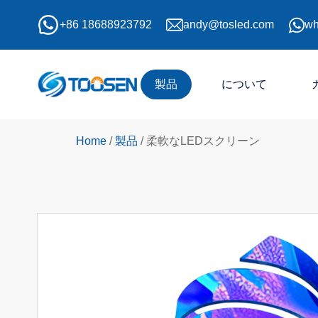
+86 18688923792
andy@tosled.com
wh
製品
について
Home
/
製品
/
柔軟なLEDスクリーン