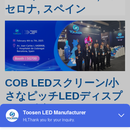
セロナ, スペイン
COB
LED
スクリーン/小
さなピッチ
LED
ディスプ
レイ/精密なピッチ
LED
ビ
デオ壁