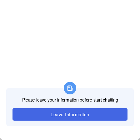
テクニカルサ
ポート
私達の専門的な
TOOSEN LEDサ
ポートチームは、
あなたのLEDスク
リーンがスムーズ
に動くことを保証
するすべての技術
的な課題のための
迅速で信頼性の高
いソリューショ