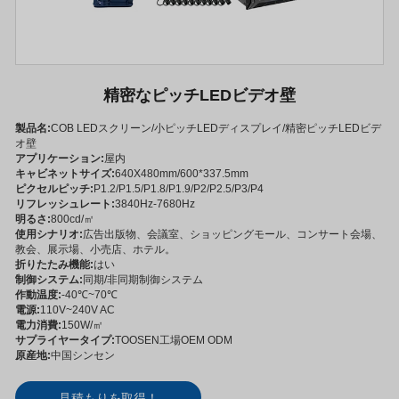
精密なピッチLEDビデオ壁
製品名:
COB LEDスクリーン/小ピッチLEDディスプレイ/精密ピッチLEDビデ
オ壁
アプリケーション:
屋内
キャビネットサイズ:
640X480mm/600*337.5mm
ピクセルピッチ:
P1.2/P1.5/P1.8/P1.9/P2/P2.5/P3/P4
リフレッシュレート:
3840Hz-7680Hz
明るさ:
800cd/㎡
使用シナリオ:
広告出版物、会議室、ショッピングモール、コンサート会場、
教会、展示場、小売店、ホテル。
折りたたみ機能:
はい
制御システム:
同期/非同期制御システム
作動温度:
-40℃~70℃
電源:
110V~240V AC
電力消費:
150W/㎡
サプライヤータイプ:
TOOSEN工場OEM ODM
原産地:
中国シンセン
見積もりを取得！