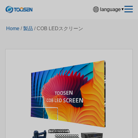
language
▼
中文简体
Home
/
製品
/
COB LEDスクリーン
English
Español
Français
Deutsch
日本語
한국어
Русский
بالعربية
हिंदी