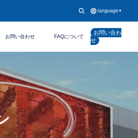
language
▼
中文简体
お問い合わ
お問い合わせ
FAQについて
English
せ
Español
LED制御システム
Français
LEDディスプレイ
Deutsch
日本語
ン
한국어
Русский