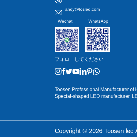
andy@tosled.com
Wechat
WhatsApp
フォローしてください
Toosen Professional Manufacturer of le
Special-shaped LED manufacturer, LED
Copyright ©
2026 Toosen led A