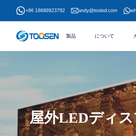
+86 18688923792
andy@tosled.com
wh
製品
について
屋外LEDディ