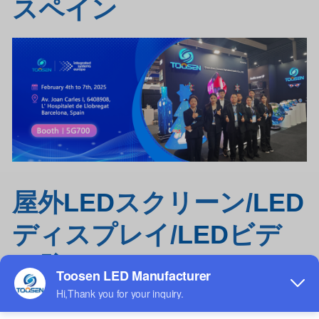
スペイン
屋外
LED
スクリーン/
LED
ディスプレイ/
LED
ビデ
オ壁
ToosenはOEMおよびODMサービスを提供する工場です。私達は独立して
11ye
a
rsのためのLEDスクリーンを設計し、製造します、