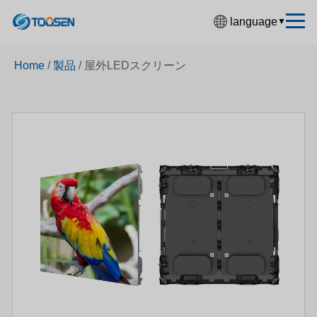
language
▼
中文简体
Home
/
製品
/
屋外LEDスクリーン
English
Español
Français
Deutsch
日本語
한국어
Русский
بالعربية
हिंदी