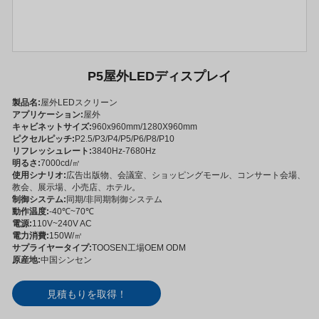
P5屋外LEDディスプレイ
製品名:
屋外LEDスクリーン
アプリケーション:
屋外
キャビネットサイズ:
960x960mm/1280X960mm
ピクセルピッチ:
P2.5/P3/P4/P5/P6/P8/P10
リフレッシュレート:
3840Hz-7680Hz
明るさ:
7000cd/㎡
使用シナリオ:
広告出版物、会議室、ショッピングモール、コンサート会場、
教会、展示場、小売店、ホテル。
制御システム:
同期/非同期制御システム
動作温度:
-40℃~70℃
電源:
110V~240V AC
電力消費:
150W/㎡
サプライヤータイプ:
TOOSEN工場OEM ODM
原産地:
中国シンセン
見積もりを取得！