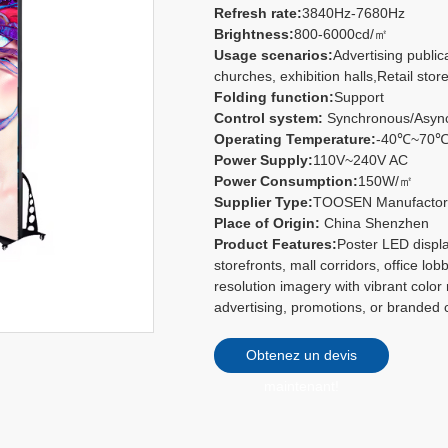
Refresh rate:
3840Hz-7680Hz
Brightness:
800-6000cd/㎡
Usage scenarios:
Advertising publi
churches, exhibition halls,Retail store
Folding function:
Support
Control system:
Synchronous/Async
Operating Temperature:
-40℃~70
Power Supply:
110V~240V AC
Power Consumption:
150W/㎡
Supplier Type:
TOOSEN Manufacto
Place of Origin:
China Shenzhen
Product Features:
Poster LED displa
storefronts, mall corridors, office l
resolution imagery with vibrant color
advertising, promotions, or branded 
Obtenez un devis
maintenant!