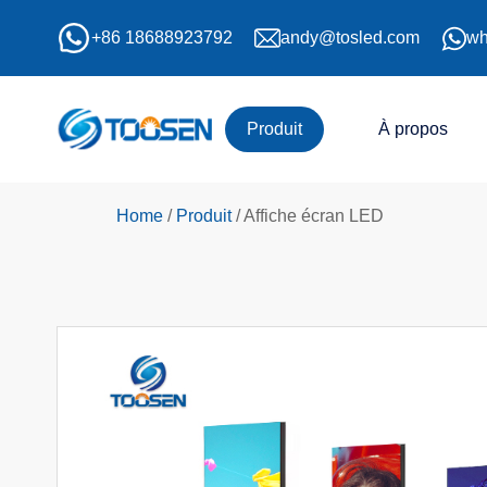
+86 18688923792
andy@tosled.com
wh
Produit
À propos
Home
/
Produit
/
Affiche écran LED