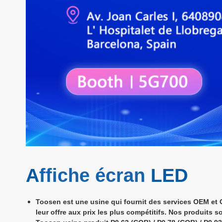
A
ffiche écran
LED
Toosen est une usine qui fournit des services OEM 
leur offre aux prix les plus compétitifs. Nos produits 