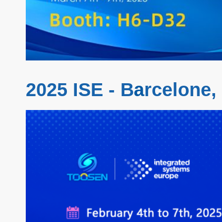
2025 ISE - B
a
rcelone,