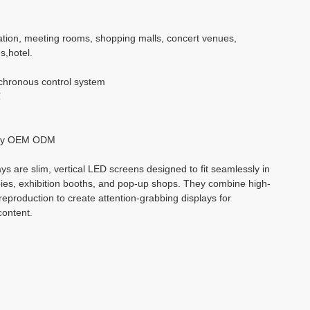
بالعربية
cation, meeting rooms, shopping malls, concert venues,
s,hotel.
हिंदी
hronous control system
℃
ry OEM ODM
ys are slim, vertical LED screens designed to fit seamlessly in
obbies, exhibition booths, and pop-up shops. They combine high-
 reproduction to create attention-grabbing displays for
content.