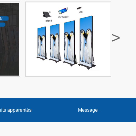
>
its apparentés
Message