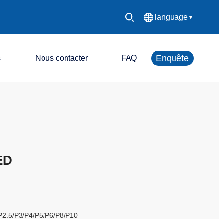
language
▼
中文简体
Enquête
s
Nous contacter
FAQ
English
Español
Système de contrôle LED
Français
Écran d'affichage LED
Deutsch
ED
日本語
한국어
Русский
/P2.5/P3/P4/P5/P6/P8/P10