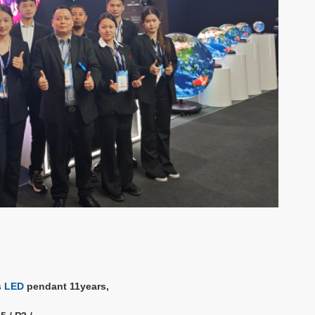
s
LED
pendant 11years,