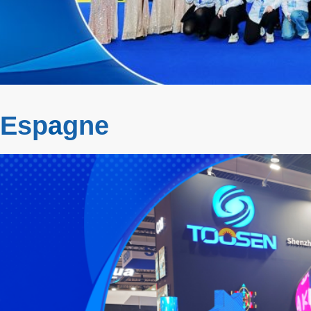
 Esp
a
gne