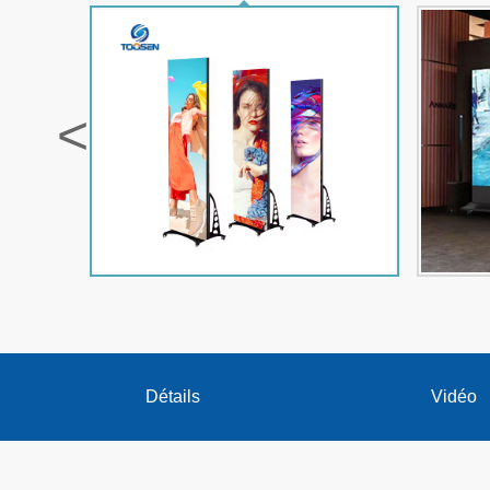
<
Détails
Vidéo