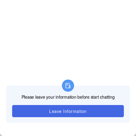
高度な保護
完全に閉じ込まれたモジュール、完全に防水アルミニウ
ム底壳の設計、
モジュールおよび箱は良質の防防モモジュールおよび防
水設計と一致しています、
屋外の悪天候に適しています。