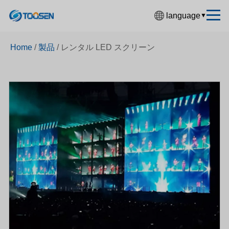
language
▼
中文简体
Home
/
製品
/
レンタル LED スクリーン
English
Español
Français
Deutsch
日本語
한국어
Русский
بالعربية
हिंदी