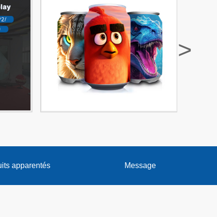
>
its apparentés
Message