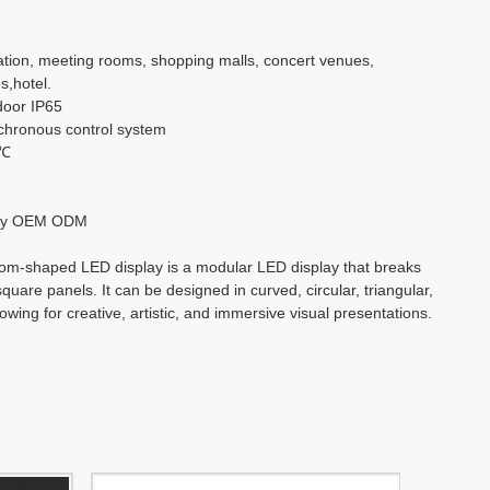
بالعربية
cation, meeting rooms, shopping malls, concert venues,
s,hotel.
हिंदी
door IP65
hronous control system
0℃
ry OEM ODM
tom-shaped LED display is a modular LED display that breaks
quare panels. It can be designed in curved, circular, triangular,
owing for creative, artistic, and immersive visual presentations.