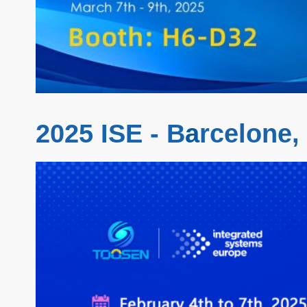
2025 ISE - B
a
rcelone,