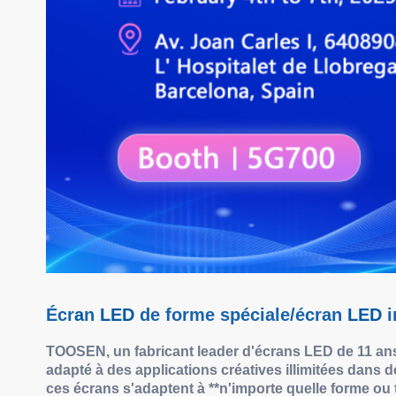
Écr
a
n
LED
de forme spéciale/écran
LED
i
TOOSEN, un fabricant leader d'écrans LED de 11 an
adapté à des applications créatives illimitées dans d
ces écrans s'adaptent à **n'importe quelle forme ou ta