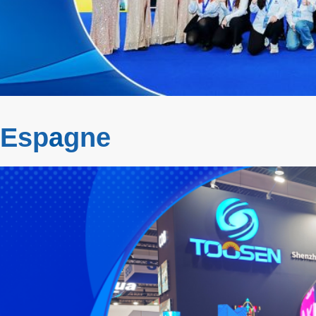
 Esp
a
gne