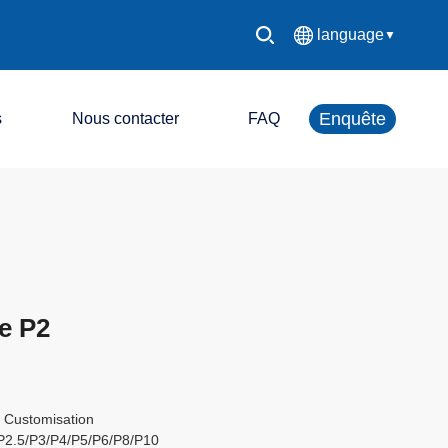
language
▼
中文简体
Enquête
s
Nous contacter
FAQ
English
Español
Système de contrôle LED
Français
Écran d'affichage LED
Deutsch
e P2
日本語
한국어
 Customisation
Русский
/P2.5/P3/P4/P5/P6/P8/P10