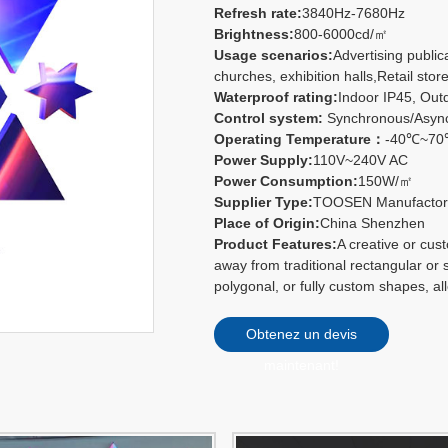
Refresh rate:
3840Hz-7680Hz
Brightness:
800-6000cd/㎡
Usage scenarios:
Advertising publi
churches, exhibition halls,Retail store
Waterproof rating:
Indoor IP45, Out
Control system:
Synchronous/Async
Operating Temperature：
-40℃~7
Power Supply:
110V~240V AC
Power Consumption:
150W/㎡
Supplier Type:
TOOSEN Manufacto
Place of Origin:
China Shenzhen
Product Features:
A creative or cus
away from traditional rectangular or s
polygonal, or fully custom shapes, all
Obtenez un devis
maintenant!