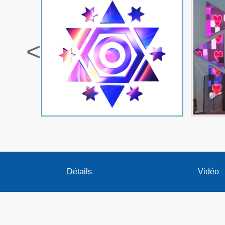
<
Détails
Vidéo