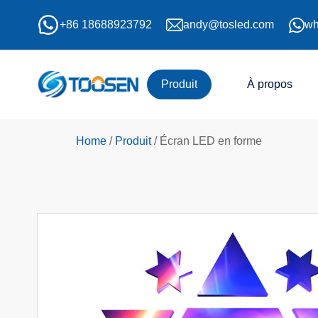
+86 18688923792
andy@tosled.com
wh
Produit
À propos
Home
/
Produit
/
Écran LED en forme